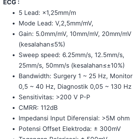
ECG :
5 Lead:
×1,25mm/m
Mode Lead:
V,2,5mm/mV,
Gain:
5.0mm/mV, 10mm/mV, 20mm/mV
(kesalahan≤5%)
Sweep speed: 6.25mm/s, 12.5mm/s,
25mm/s,
50mm/s (kesalahan≤±10%)
Bandwidth: Surgery 1 ~ 25 Hz,
Monitor
0,5 ~ 40 Hz,
Diagnostik 0,05 ~ 130 Hz
Sensitivitas: >200 V P-P
CMRR:
112dB
Impedansi Input Diferensial:
>5M ohm
Potensi Offset Elektroda:
± 300mV