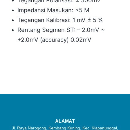
Tegangan Polarisasi:
± 500mV
Impedansi Masukan:
>5 M
Tegangan Kalibrasi:
1 mV ± 5 %
Rentang Segmen ST: – 2.0mV ~
+2.0mV (accuracy)
0.02mV
ALAMAT
Jl. Raya Narogong, Kembang Kuning, Kec. Klapanunggal,